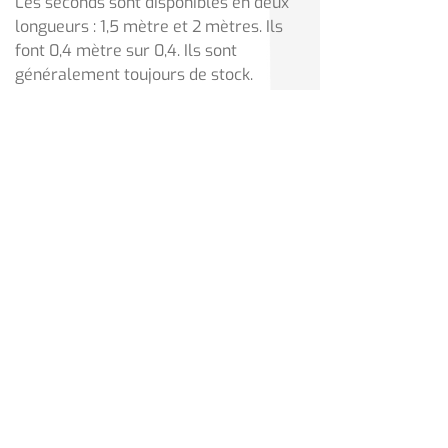
Les seconds sont disponibles en deux
longueurs : 1,5 mètre et 2 mètres. Ils
font 0,4 mètre sur 0,4. Ils sont
généralement toujours de stock.
Nos poteaux sont d’une solidité à toute
épreuve et s’adaptent dans la mesure
du possible à la taille que vous
souhaitez obtenir.
PRENEZ CONTACT AVEC NOUS
POUR TOUTE COMMANDE DE
POTEAUX DE SIGNALISATION DANS
LA RÉGION DE CHARLEROI !
CONTACTEZ-NOUS